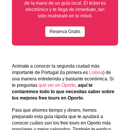
de la mano de un guía local. El ticket es
electrónico y te llega de inmediato, tan
sólo muéstralo en tu móvil.
Reserva Gratis
Anímate a conocer la segunda ciudad más
importante de Portugal (la primera es
Lisboa
) de
una manera entretenida y bastante económica. Si
te preguntas
qué ver en Oporto
,
aquí te
contaremos todo lo que necesitas saber sobre
los mejores free tours en Oporto
.
Para que ahorres tiempo y dinero, hemos
preparado esta guía rápida que te ayudará a
conocer cuáles son los free tours en Oporto más
populares y mejor valorados. También te explico