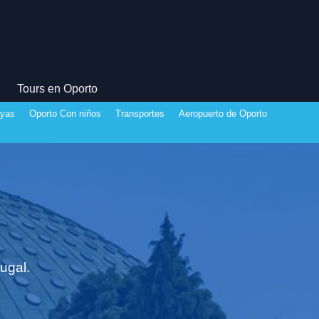
Tours en Oporto
ayas
Oporto Con niños
Transportes
Aeropuerto de Oporto
ugal.