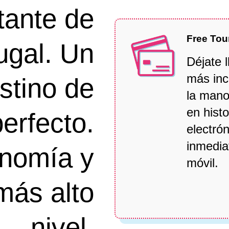
tante de
Free Tou
ugal. Un
Déjate l
más inc
stino de
la mano
en histo
erfecto.
electrón
inmedia
onomía y
móvil.
más alto
nivel.