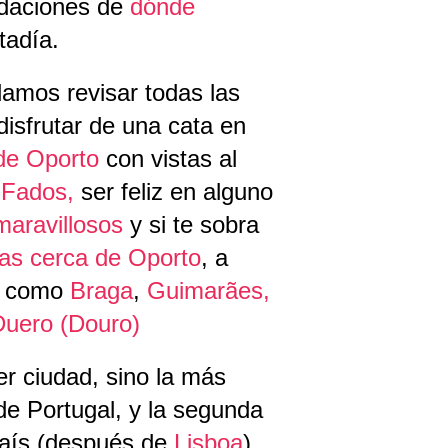
ndaciones de
dónde
tadía.
mos revisar todas las
 disfrutar de una cata en
de Oporto
con vistas al
 Fados,
ser feliz en alguno
maravillosos
y si te sobra
tas cerca de Oporto
, a
s como
Braga
,
Guimarães,
 Duero (Douro)
er ciudad, sino la más
de Portugal, y la segunda
país (después de
Lisboa
).