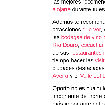
las mejores recome
alojarte
durante tu es
Además te recomenda
atracciones
que ver
,
las
bodegas de vino 
Río Douro
,
escuchar
de sus
restaurantes 
tiempo hacer las
visi
ciudades destacada
Aveiro
y el
Valle del
Oporto no es cualqui
importante del norte 
más importante del 