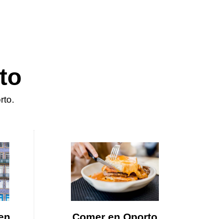
to
rto.
en
Comer en Oporto