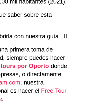
100 mil habitantes (2021).
e saber sobre esta
rirla con nuestra guía 👇🏼
una primera toma de
ad, siempre puedes hacer
 tours por Oporto
donde
presas, o directamente
bam.com
, nuestra
nal es hacer el
Free Tour
e
.