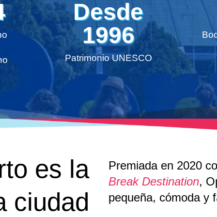
4
Desde
1996
no
Bod
Patrimonio UNESCO
no
to es la
Premiada en 2020 
Break Destination
, O
 ciudad
pequeña, cómoda y fác