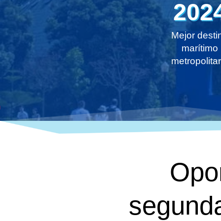
202
Mejor desti
marítimo
metropolita
Opor
segunda