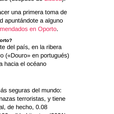
cer una primera toma de
ad apuntándote a alguno
comendados en Oporto
.
orto?
e del país, en la ribera
ro («Douro» en portugués)
 hacia el océano
más seguras del mundo:
azas terroristas, y tiene
al, de hecho, 0.08