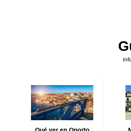
G
Inf
Qué ver en Oporto