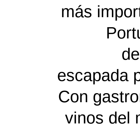
más impor
Port
de
escapada p
Con gastr
vinos del 