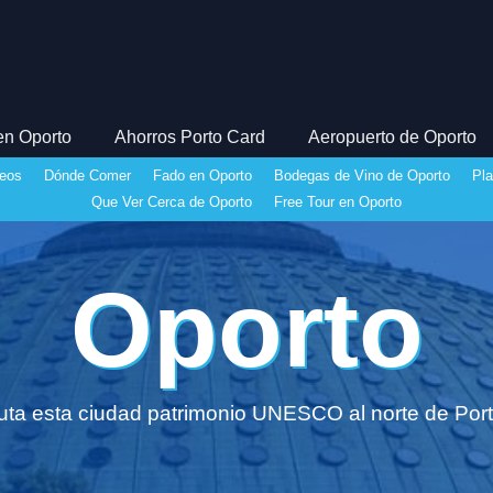
en Oporto
Ahorros Porto Card
Aeropuerto de Oporto
eos
Dónde Comer
Fado en Oporto
Bodegas de Vino de Oporto
Pl
Que Ver Cerca de Oporto
Free Tour en Oporto
Oporto
ruta esta ciudad patrimonio UNESCO al norte de Port