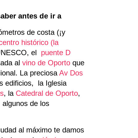
aber antes de ir a
ómetros de costa (¡y
centro histórico (la
 UNESCO, el
puente D
tada al
vino de Oporto
que
ional. La preciosa
Av Dos
 edificios, la Iglesia
os
, la
Catedral de Oporto
,
 algunos de los
 ciudad al máximo te damos