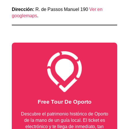
Dirección:
R. de Passos Manuel 190
Ver en
googlemaps
.
Free Tour De Oporto
Descubre el patrimonio histórico de Oporto
de la mano de un guía local. El ticket es
electrónico y te llega de inmediato, tan