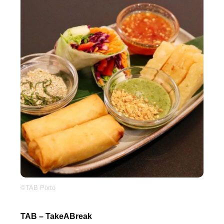
©TAB Porto
TAB – TakeABreak