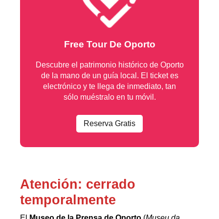
Free Tour De Oporto
Descubre el patrimonio histórico de Oporto
de la mano de un guía local. El ticket es
electrónico y te llega de inmediato, tan
sólo muéstralo en tu móvil.
Reserva Gratis
Atención: cerrado
temporalmente
El
Museo de la Prensa de Oporto
(
Museu da