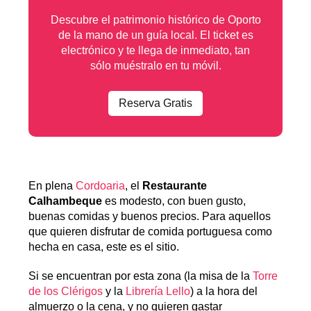
Descubre el patrimonio histórico de Oporto
de la mano de un guía local. El ticket es
electrónico y te llega de inmediato, tan
sólo muéstralo en tu móvil.
Reserva Gratis
En plena
Cordoaria
, el
Restaurante
Calhambeque
es modesto, con buen gusto,
buenas comidas y buenos precios. Para aquellos
que quieren disfrutar de comida portuguesa como
hecha en casa, este es el sitio.
Si se encuentran por esta zona (la misa de la
Torre
de los Clérigos
y la
Librería Lello
) a la hora del
almuerzo o la cena, y no quieren gastar