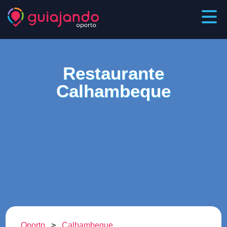
Restaurante
Calhambeque
Oporto
>
Calhambeque