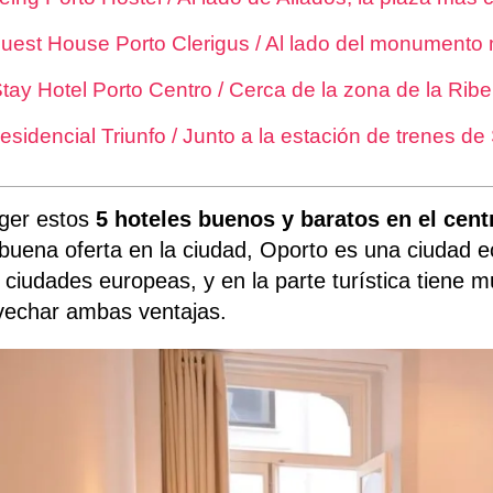
Guest House Porto Clerigus / Al lado del monumento 
Stay Hotel Porto Centro / Cerca de la zona de la Ribe
esidencial Triunfo / Junto a la estación de trenes d
ger estos
5 hoteles buenos y baratos en el cen
buena oferta en la ciudad, Oporto es una ciuda
 ciudades europeas, y en la parte turística tiene
vechar ambas ventajas.