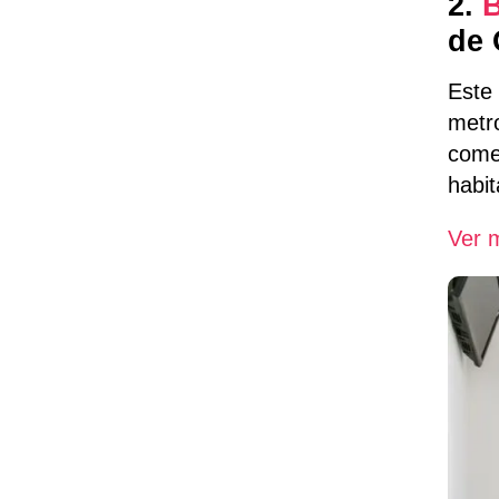
2.
B
de 
Este
metr
come
habi
Ver m