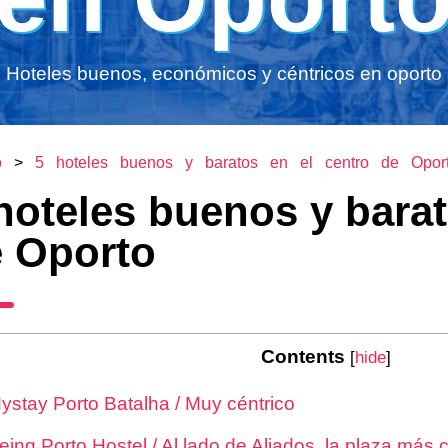
Hoteles buenos, económicos y céntricos en oporto
to
>
5 hoteles buenos y baratos en el centro de Opor
hoteles buenos y barat
 Oporto
Contents
[
hide
]
ystay Porto Batalha / Muy céntrico
eing Porto Hostel / Al lado de Aliados, la plaza más 