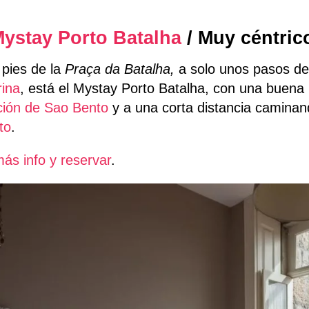
ystay Porto Batalha
/ Muy céntric
 pies de la
Praça da Batalha,
a solo unos pasos d
rina
, está el Mystay Porto Batalha, con una buena r
ción de Sao Bento
y a una corta distancia caminan
to
.
ás info y reservar
.