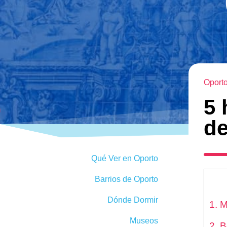
Opor
5 
de
Qué Ver en Oporto
Barrios de Oporto
Dónde Dormir
1. M
Museos
2. B