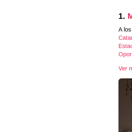
1.
M
A los
Cata
Esta
Opor
Ver m