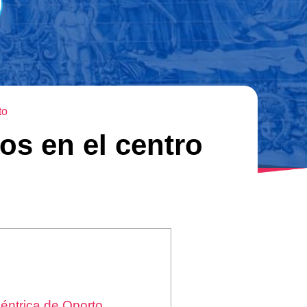
to
os en el centro
céntrica de Oporto