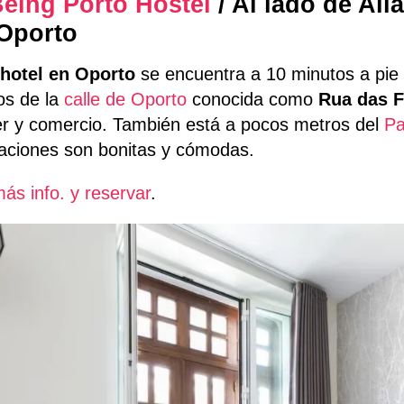
eing Porto Hostel
/ Al lado de Ali
Oporto
hotel en Oporto
se encuentra a 10 minutos a pie
os de la
calle de Oporto
conocida como
Rua das F
r y comercio. También está a pocos metros del
Pa
taciones son bonitas y cómodas.
ás info. y reservar
.