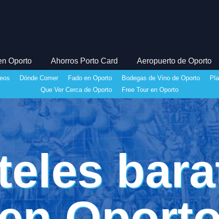
en Oporto
Ahorros Porto Card
Aeropuerto de Oporto
eos
Dónde Comer
Fado en Oporto
Bodegas de Vino de Oporto
Pl
Que Ver Cerca de Oporto
Free Tour en Oporto
teles bara
en Oport